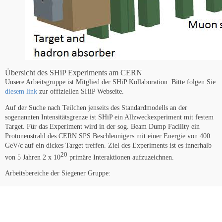
Übersicht des SHiP Experiments am CERN
Unsere Arbeitsgruppe ist Mitglied der SHiP Kollaboration. Bitte folgen Sie
diesem link
zur offiziellen SHiP Webseite.
Auf der Suche nach Teilchen jenseits des Standardmodells an der
sogenannten Intensitätsgrenze ist SHiP ein Allzweckexperiment mit festem
Target. Für das Experiment wird in der sog. Beam Dump Facility ein
Protonenstrahl des CERN SPS Beschleunigers mit einer Energie von 400
GeV/c auf ein dickes Target treffen. Ziel des Experiments ist es innerhalb
20
von 5 Jahren 2 x 10
primäre Interaktionen aufzuzeichnen.
Arbeitsbereiche der Siegener Gruppe:
Optimierung des Detektors und Studien zur Physik in Target und
Detektor mit dem FairShip Software-Framework.
Messung des differenziellen Wirkungsquerschnitts der Charm-